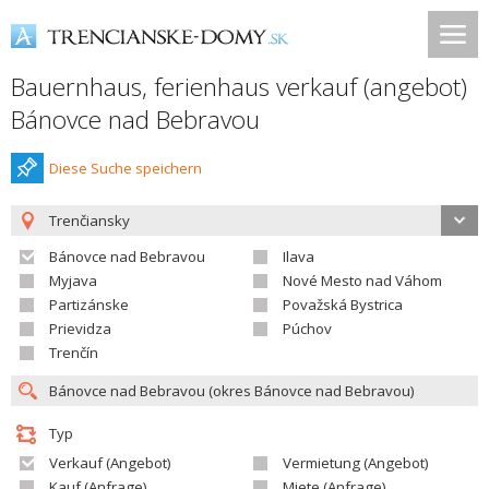
Bauernhaus, ferienhaus verkauf (angebot)
Bánovce nad Bebravou
Diese Suche speichern
Trenčiansky
Bánovce nad Bebravou
Ilava
Myjava
Nové Mesto nad Váhom
Partizánske
Považská Bystrica
Prievidza
Púchov
Trenčín
Typ
Verkauf (Angebot)
Vermietung (Angebot)
Kauf (Anfrage)
Miete (Anfrage)