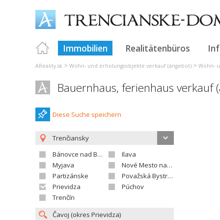
Immobilien
Realitätenbüros
In
>
>
AReality.sk
Wohn- und erholungsobjekte verkauf (angebot)
Wohn- u
Bauernhaus, ferienhaus verkauf 
Diese Suche speichern
Trenčiansky
Bánovce nad Bebravou
Ilava
Myjava
Nové Mesto nad Váhom
Partizánske
Považská Bystrica
Prievidza
Púchov
Trenčín