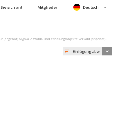
Sie sich an!
Mitglieder
Deutsch
>
>
f (angebot) Myjava
Wohn- und erholungsobjekte verkauf (angebot) Hrašné
Bauer
Einfügung abw.