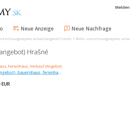
Melden 
fo
Neue Anzeige
Neue Nachfrage
>
nd erholungsobjekte verkauf (angebot) Trenčín
Wohn- und erholungsobjekte verkau
(angebot) Hrašné
Verkauf (Angebot), bauernhaus, ferienhaus, 1 277 m
0
EUR