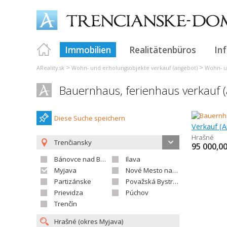
Immobilien
Realitätenbüros
In
>
>
AReality.sk
Wohn- und erholungsobjekte verkauf (angebot)
Wohn- u
Bauernhaus, ferienhaus verkauf 
Diese Suche speichern
Hrašné
Trenčiansky
95 000,0
Bánovce nad Bebravou
Ilava
Myjava
Nové Mesto nad Váhom
Partizánske
Považská Bystrica
Prievidza
Púchov
Trenčín