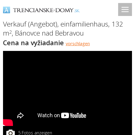
Verkauf (Angebot), einfamilienhaus, 132
m
,
Bánovce nad Bebravou
2
Cena na vyžiadanie
vorschlagen
5 Fotos anzeigen