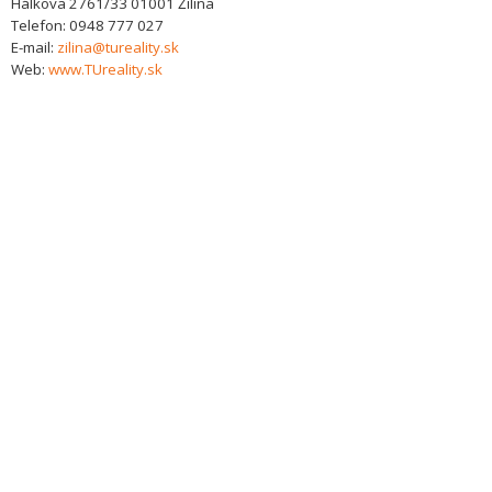
Hálkova 2761/33
01001
Žilina
Telefon:
0948 777 027
E-mail:
zilina@tureality.sk
Web:
www.TUreality.sk