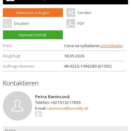
Interesse zufügen
Senden
Drucken
PDF
topovať inzerát
Preis
Cena na vyžiadanie
vorschlagen
Eingefügt
18.05.2026
Auftrags Nummer
AR-022S-1396280 (61502)
Kontaktieren
Petra Ranincová
Telefon: +421413217800
E-mail:
ranincova@tureality.sk