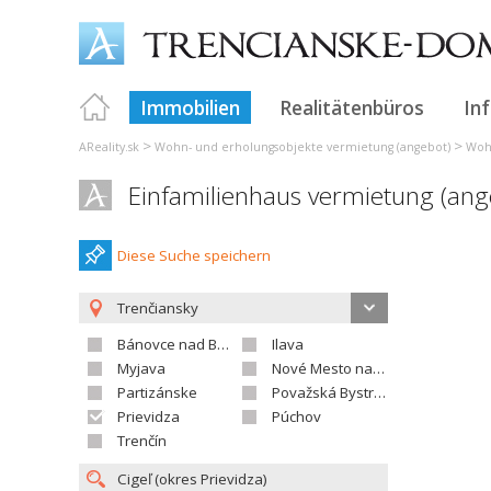
Immobilien
Realitätenbüros
In
>
>
AReality.sk
Wohn- und erholungsobjekte vermietung (angebot)
Wohn
Einfamilienhaus vermietung (ang
Diese Suche speichern
Trenčiansky
Bánovce nad Bebravou
Ilava
Myjava
Nové Mesto nad Váhom
Partizánske
Považská Bystrica
Prievidza
Púchov
Trenčín