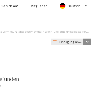
Sie sich an!
Mitglieder
Deutsch
>
e vermietung (angebot) Prievidza
Wohn- und erholungsobjekte vermietung (angebot) Cigeľ
Einfügung abw.
gefunden
r