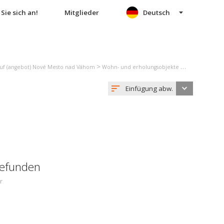
Sie sich an!
Mitglieder
Deutsch
>
uf (angebot) Nové Mesto nad Váhom
Wohn- und erholungsobjekte verkauf (angebot) Hôrka nad Váhom
Einfügung abw.
gefunden
r