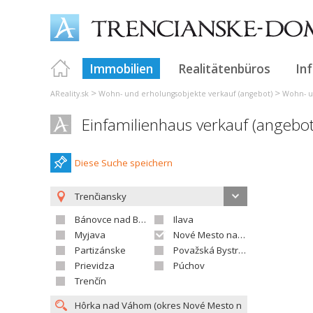
Immobilien
Realitätenbüros
In
>
>
AReality.sk
Wohn- und erholungsobjekte verkauf (angebot)
Wohn- u
Einfamilienhaus verkauf (angeb
Diese Suche speichern
Trenčiansky
Bánovce nad Bebravou
Ilava
Myjava
Nové Mesto nad Váhom
Partizánske
Považská Bystrica
Prievidza
Púchov
Trenčín