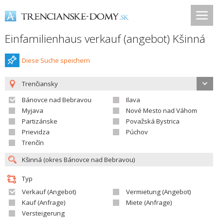
Einfamilienhaus verkauf (angebot) Kšinná
Diese Suche speichern
Trenčiansky
Bánovce nad Bebravou
Ilava
Myjava
Nové Mesto nad Váhom
Partizánske
Považská Bystrica
Prievidza
Púchov
Trenčín
Typ
Verkauf (Angebot)
Vermietung (Angebot)
Kauf (Anfrage)
Miete (Anfrage)
Versteigerung