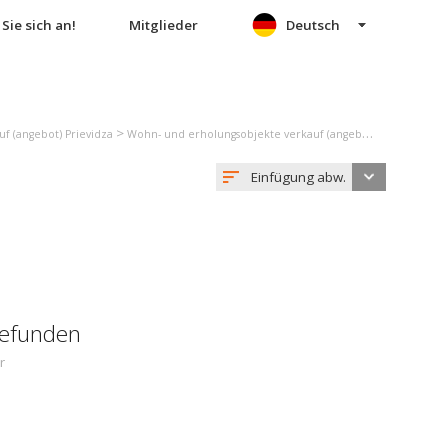
Sie sich an!
Mitglieder
Deutsch
>
f (angebot) Prievidza
Wohn- und erholungsobjekte verkauf (angebot) Nitrianske Sučany
Einfügung abw.
gefunden
r