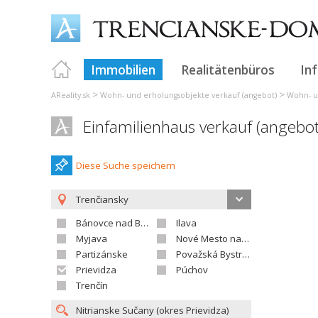
Immobilien
Realitätenbüros
In
>
>
AReality.sk
Wohn- und erholungsobjekte verkauf (angebot)
Wohn- u
Einfamilienhaus verkauf (angebot
Diese Suche speichern
Trenčiansky
Bánovce nad Bebravou
Ilava
Myjava
Nové Mesto nad Váhom
Partizánske
Považská Bystrica
Prievidza
Púchov
Trenčín