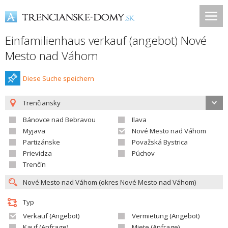
Einfamilienhaus verkauf (angebot) Nové
Mesto nad Váhom
Diese Suche speichern
Trenčiansky
Bánovce nad Bebravou
Ilava
Myjava
Nové Mesto nad Váhom
Partizánske
Považská Bystrica
Prievidza
Púchov
Trenčín
Typ
Verkauf (Angebot)
Vermietung (Angebot)
Kauf (Anfrage)
Miete (Anfrage)