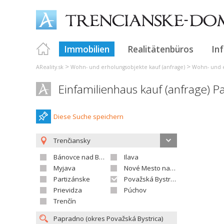
Immobilien
Realitätenbüros
In
>
>
AReality.sk
Wohn- und erholungsobjekte kauf (anfrage)
Wohn- und e
Einfamilienhaus kauf (anfrage) 
Diese Suche speichern
Trenčiansky
Bánovce nad Bebravou
Ilava
Myjava
Nové Mesto nad Váhom
Partizánske
Považská Bystrica
Prievidza
Púchov
Trenčín