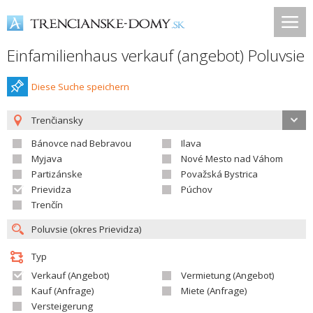
Einfamilienhaus verkauf (angebot) Poluvsie
Diese Suche speichern
Trenčiansky
Bánovce nad Bebravou
Ilava
Myjava
Nové Mesto nad Váhom
Partizánske
Považská Bystrica
Prievidza
Púchov
Trenčín
Typ
Verkauf (Angebot)
Vermietung (Angebot)
Kauf (Anfrage)
Miete (Anfrage)
Versteigerung