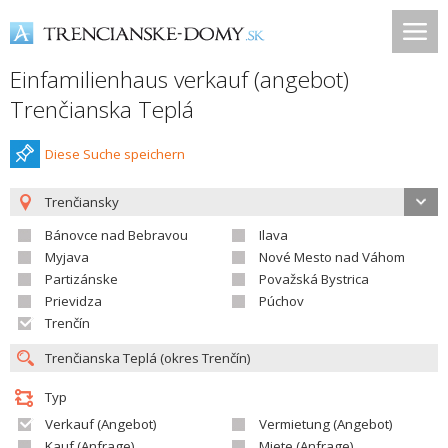
Einfamilienhaus verkauf (angebot)
Trenčianska Teplá
Diese Suche speichern
Trenčiansky
Bánovce nad Bebravou
Ilava
Myjava
Nové Mesto nad Váhom
Partizánske
Považská Bystrica
Prievidza
Púchov
Trenčín
Typ
Verkauf (Angebot)
Vermietung (Angebot)
Kauf (Anfrage)
Miete (Anfrage)