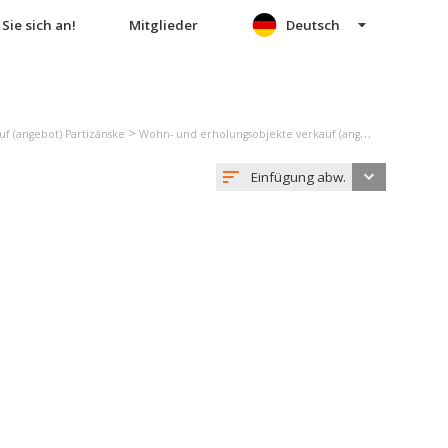
Sie sich an!
Mitglieder
Deutsch
>
f (angebot) Partizánske
Wohn- und erholungsobjekte verkauf (angebot) Veľké Uherce
Einfügung abw.