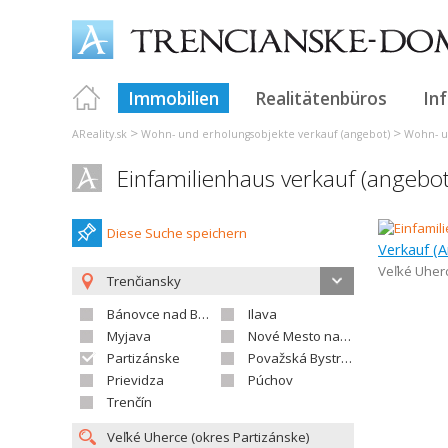
Immobilien
Realitätenbüros
In
>
>
AReality.sk
Wohn- und erholungsobjekte verkauf (angebot)
Wohn- u
Einfamilienhaus verkauf (angebo
Diese Suche speichern
Verkauf (A
Veľké Uher
Trenčiansky
Bánovce nad Bebravou
Ilava
Myjava
Nové Mesto nad Váhom
Partizánske
Považská Bystrica
Prievidza
Púchov
Trenčín