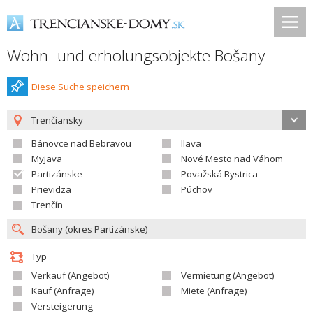
Wohn- und erholungsobjekte Bošany
Diese Suche speichern
Trenčiansky
Bánovce nad Bebravou
Ilava
Myjava
Nové Mesto nad Váhom
Partizánske
Považská Bystrica
Prievidza
Púchov
Trenčín
Typ
Verkauf (Angebot)
Vermietung (Angebot)
Kauf (Anfrage)
Miete (Anfrage)
Versteigerung