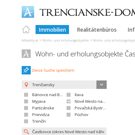
Immobilien
Realitätenbüros
In
>
>
AReality.sk
Wohn- und erholungsobjekte
Wohn- und erholungsobjek
Wohn- und erholungsobjekte Čas
Diese Suche speichern
Trenčiansky
Bánovce nad Bebravou
Ilava
Myjava
Nové Mesto nad Váhom
Partizánske
Považská Bystrica
Prievidza
Púchov
Trenčín