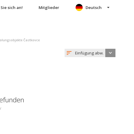
Sie sich an!
Mitglieder
Deutsch
olungsobjekte Častkovce
Einfügung abw.
gefunden
r