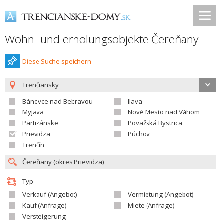
Wohn- und erholungsobjekte Čereňany
Diese Suche speichern
Trenčiansky
Bánovce nad Bebravou
Ilava
Myjava
Nové Mesto nad Váhom
Partizánske
Považská Bystrica
Prievidza
Púchov
Trenčín
Typ
Verkauf (Angebot)
Vermietung (Angebot)
Kauf (Anfrage)
Miete (Anfrage)
Versteigerung