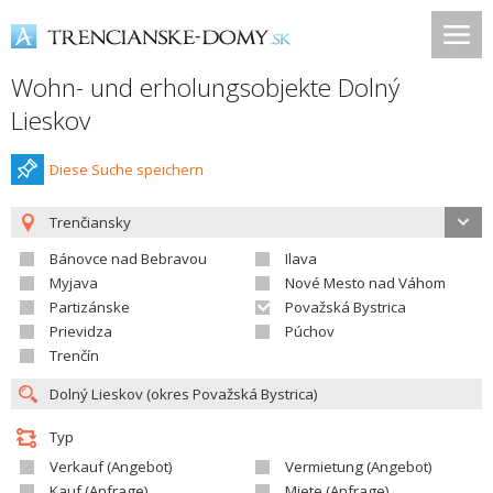
Wohn- und erholungsobjekte Dolný
Lieskov
Diese Suche speichern
Trenčiansky
Bánovce nad Bebravou
Ilava
Myjava
Nové Mesto nad Váhom
Partizánske
Považská Bystrica
Prievidza
Púchov
Trenčín
Typ
Verkauf (Angebot)
Vermietung (Angebot)
Kauf (Anfrage)
Miete (Anfrage)