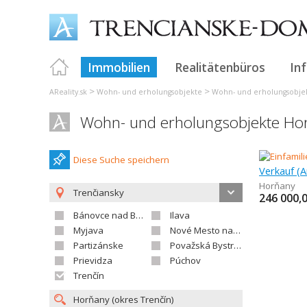
Immobilien
Realitätenbüros
In
>
>
AReality.sk
Wohn- und erholungsobjekte
Wohn- und erholungsobjek
Wohn- und erholungsobjekte Ho
Diese Suche speichern
Horňany
Trenčiansky
246 000,
Bánovce nad Bebravou
Ilava
Myjava
Nové Mesto nad Váhom
Partizánske
Považská Bystrica
Prievidza
Púchov
Trenčín