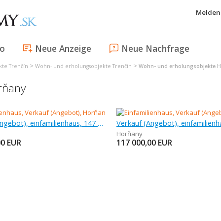
Melden 
fo
Neue Anzeige
Neue Nachfrage
>
>
te Trenčín
Wohn- und erholungsobjekte Trenčín
Wohn- und erholungsobjekte 
rňany
Verkauf (Angebot), einfamilienhaus, 147 m
Verkauf (Angebot), einfamilienh
Horňany
00
EUR
117 000,00
EUR