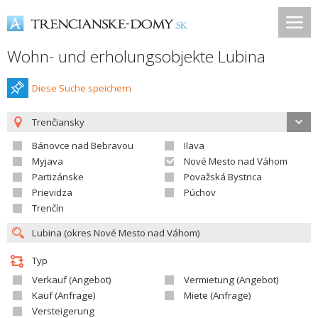
Wohn- und erholungsobjekte Lubina
Diese Suche speichern
Trenčiansky
Bánovce nad Bebravou
Ilava
Myjava
Nové Mesto nad Váhom
Partizánske
Považská Bystrica
Prievidza
Púchov
Trenčín
Typ
Verkauf (Angebot)
Vermietung (Angebot)
Kauf (Anfrage)
Miete (Anfrage)
Versteigerung