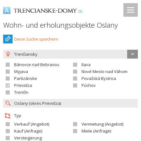
Wohn- und erholungsobjekte Oslany
Diese Suche speichern
Trenčiansky
Bánovce nad Bebravou
Ilava
Myjava
Nové Mesto nad Váhom
Partizánske
Považská Bystrica
Prievidza
Púchov
Trenčín
Typ
Verkauf (Angebot)
Vermietung (Angebot)
Kauf (Anfrage)
Miete (Anfrage)
Versteigerung