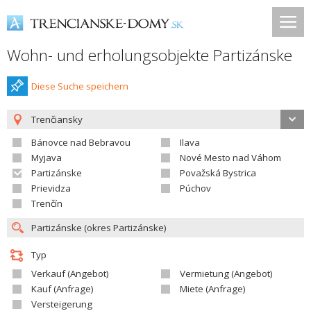
Wohn- und erholungsobjekte Partizánske
Diese Suche speichern
Trenčiansky
Bánovce nad Bebravou
Ilava
Myjava
Nové Mesto nad Váhom
Partizánske
Považská Bystrica
Prievidza
Púchov
Trenčín
Typ
Verkauf (Angebot)
Vermietung (Angebot)
Kauf (Anfrage)
Miete (Anfrage)
Versteigerung