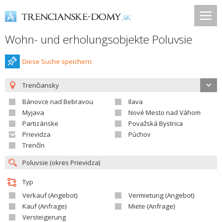
Wohn- und erholungsobjekte Poluvsie
Diese Suche speichern
Trenčiansky
Bánovce nad Bebravou
Ilava
Myjava
Nové Mesto nad Váhom
Partizánske
Považská Bystrica
Prievidza
Púchov
Trenčín
Typ
Verkauf (Angebot)
Vermietung (Angebot)
Kauf (Anfrage)
Miete (Anfrage)
Versteigerung