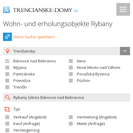
Wohn- und erholungsobjekte Rybany
Diese Suche speichern
Trenčiansky
Bánovce nad Bebravou
Ilava
Myjava
Nové Mesto nad Váhom
Partizánske
Považská Bystrica
Prievidza
Púchov
Trenčín
Typ
Verkauf (Angebot)
Vermietung (Angebot)
Kauf (Anfrage)
Miete (Anfrage)
Versteigerung