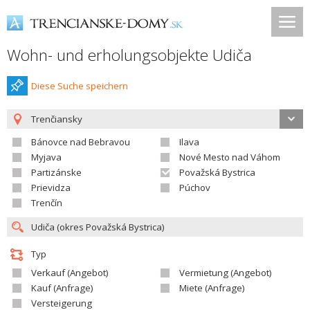
Wohn- und erholungsobjekte Udiča
Diese Suche speichern
Trenčiansky
Bánovce nad Bebravou
Ilava
Myjava
Nové Mesto nad Váhom
Partizánske
Považská Bystrica
Prievidza
Púchov
Trenčín
Typ
Verkauf (Angebot)
Vermietung (Angebot)
Kauf (Anfrage)
Miete (Anfrage)
Versteigerung