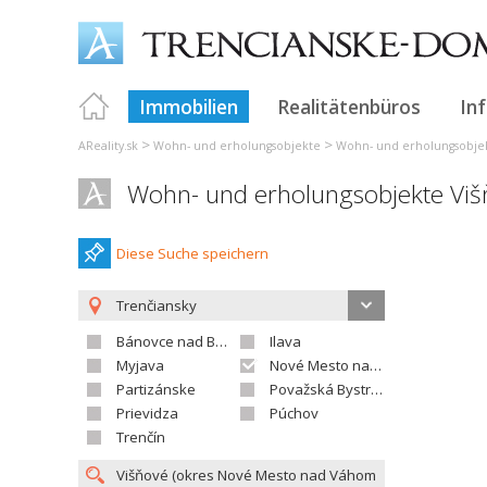
Immobilien
Realitätenbüros
In
>
>
AReality.sk
Wohn- und erholungsobjekte
Wohn- und erholungsobjek
Wohn- und erholungsobjekte Viš
Diese Suche speichern
Trenčiansky
Bánovce nad Bebravou
Ilava
Myjava
Nové Mesto nad Váhom
Partizánske
Považská Bystrica
Prievidza
Púchov
Trenčín