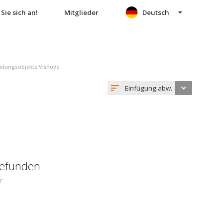
Sie sich an!
Mitglieder
Deutsch
olungsobjekte Višňové
Einfügung abw.
gefunden
r