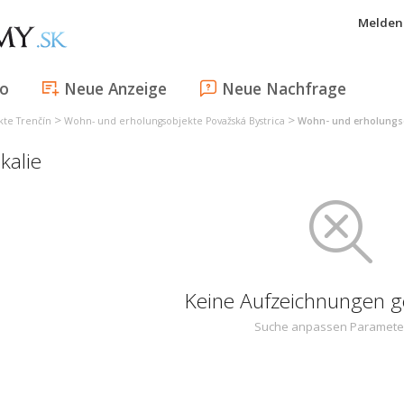
Melden 
fo
Neue Anzeige
Neue Nachfrage
>
>
te Trenčín
Wohn- und erholungsobjekte Považská Bystrica
Wohn- und erholungso
kalie
Keine Aufzeichnungen 
Suche anpassen Paramete