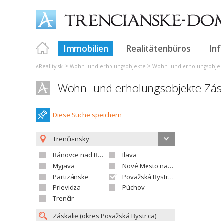
Immobilien
Realitätenbüros
In
>
>
AReality.sk
Wohn- und erholungsobjekte
Wohn- und erholungsobjek
Wohn- und erholungsobjekte Zás
Diese Suche speichern
Trenčiansky
Bánovce nad Bebravou
Ilava
Myjava
Nové Mesto nad Váhom
Partizánske
Považská Bystrica
Prievidza
Púchov
Trenčín