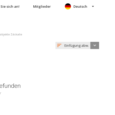
Sie sich an!
Mitglieder
Deutsch
bjekte Záskalie
Einfügung abw.
gefunden
r