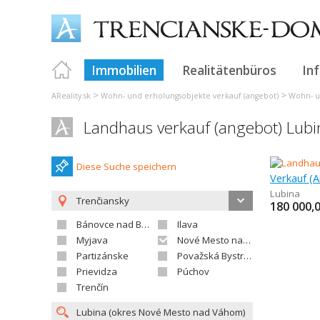
Immobilien
Realitätenbüros
In
>
>
AReality.sk
Wohn- und erholungsobjekte verkauf (angebot)
Wohn- u
Landhaus verkauf (angebot) Lubi
Diese Suche speichern
Verkauf (A
Lubina
Trenčiansky
180 000,
Bánovce nad Bebravou
Ilava
Myjava
Nové Mesto nad Váhom
Partizánske
Považská Bystrica
Prievidza
Púchov
Trenčín