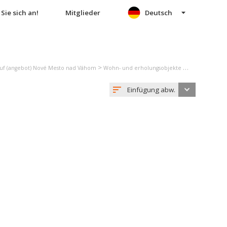
Sie sich an!
Mitglieder
Deutsch
>
uf (angebot) Nové Mesto nad Váhom
Wohn- und erholungsobjekte verkauf (angebot) Lubina
Einfügung abw.