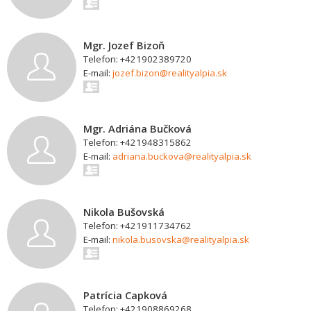
Mgr. Jozef Bizoň
Telefon: +421902389720
E-mail:
jozef.bizon@realityalpia.sk
Mgr. Adriána Bučková
Telefon: +421948315862
E-mail:
adriana.buckova@realityalpia.sk
Nikola Bušovská
Telefon: +421911734762
E-mail:
nikola.busovska@realityalpia.sk
Patrícia Capková
Telefon: +421908869268