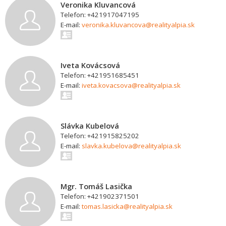
Veronika Kluvancová
Telefon: +421917047195
E-mail:
veronika.kluvancova@realityalpia.sk
Iveta Kovácsová
Telefon: +421951685451
E-mail:
iveta.kovacsova@realityalpia.sk
Slávka Kubelová
Telefon: +421915825202
E-mail:
slavka.kubelova@realityalpia.sk
Mgr. Tomáš Lasička
Telefon: +421902371501
E-mail:
tomas.lasicka@realityalpia.sk