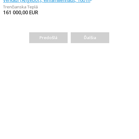
Verkauf (Angebot), einfamilienhaus, 160 m
Trenčianska Teplá
161 000,00
EUR
Predošlá
Ďalšia