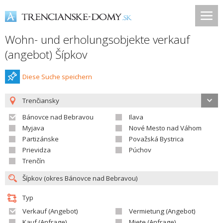
Wohn- und erholungsobjekte verkauf
(angebot) Šípkov
Diese Suche speichern
Trenčiansky
Bánovce nad Bebravou
Ilava
Myjava
Nové Mesto nad Váhom
Partizánske
Považská Bystrica
Prievidza
Púchov
Trenčín
Typ
Verkauf (Angebot)
Vermietung (Angebot)
Kauf (Anfrage)
Miete (Anfrage)