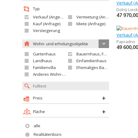
Typ
Dolný Lies
47 970,0
Verkauf (Angebot)
Vermietung (Angebot)
Kauf (Anfrage)
Miete (Anfrage)
Versteigerung
Papradno
Wohn- und erholungsobjekte
49 600,0
Gartenhaus
Bauernhaus, Ferienhaus
Landhaus
Einfamilienhaus
Familienvilla
Ehemaliges Bauerngut
Anderes Wohn- oder Ferienobjekt
Preis
Fläche
alle
Realitätenbüro