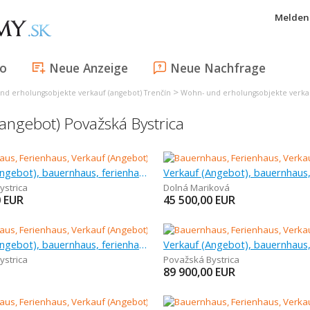
Melden 
fo
Neue Anzeige
Neue Nachfrage
>
nd erholungsobjekte verkauf (angebot) Trenčín
Wohn- und erholungsobjekte verkauf
angebot) Považská Bystrica
Verkauf (Angebot), bauernhaus, ferienhaus, 25 m
ystrica
Dolná Mariková
0
EUR
45 500,00
EUR
Verkauf (Angebot), bauernhaus, ferienhaus, 100 m
ystrica
Považská Bystrica
89 900,00
EUR