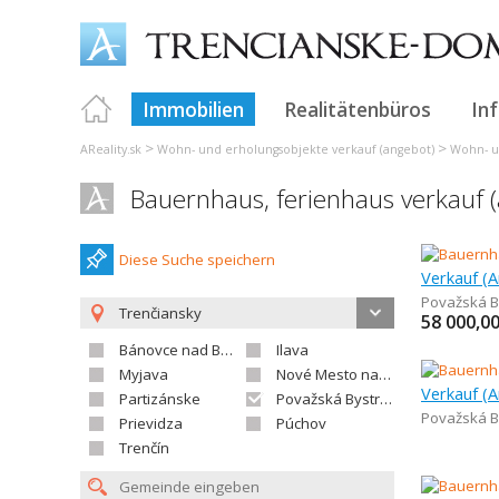
Immobilien
Realitätenbüros
In
>
>
AReality.sk
Wohn- und erholungsobjekte verkauf (angebot)
Wohn- u
Bauernhaus, ferienhaus verkauf (
Diese Suche speichern
Považská B
Trenčiansky
58 000,0
Bánovce nad Bebravou
Ilava
Myjava
Nové Mesto nad Váhom
Partizánske
Považská Bystrica
Považská B
Prievidza
Púchov
Trenčín