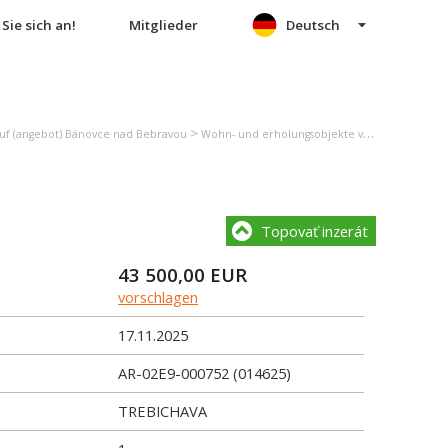
Sie sich an!
Mitglieder
Deutsch
>
uf (angebot) Bánovce nad Bebravou
Wohn- und erholungsobjekte verkauf (angebot) Trebichava
Topovať inzerát
43 500,00
EUR
vorschlagen
17.11.2025
AR-02E9-000752 (014625)
TREBICHAVA