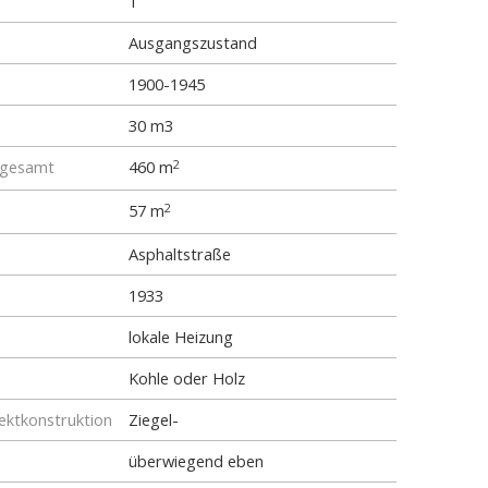
1
Ausgangszustand
1900-1945
30 m3
 gesamt
460 m
2
57 m
2
Asphaltstraße
1933
lokale Heizung
Kohle oder Holz
ktkonstruktion
Ziegel-
überwiegend eben