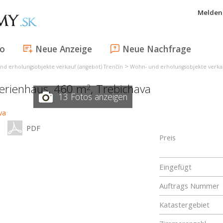
Melden 
fo
Neue Anzeige
Neue Nachfrage
>
nd erholungsobjekte verkauf (angebot) Trenčín
Wohn- und erholungsobjekte verka
ferienhaus, 460 m
,
Trebichava
2
13 Fotos anzeigen
PDF
Preis
Eingefügt
Auftrags Nummer
Katastergebiet