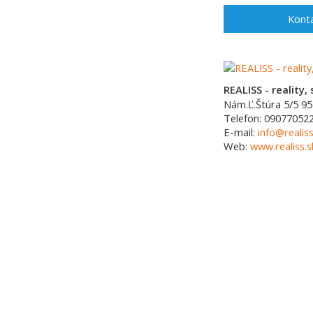
Konta
REALISS - reality, s
Nám.Ľ.Štúra 5/5
95
Telefon:
090770522
E-mail:
info@realiss
Web:
www.realiss.s