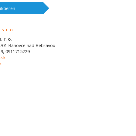
ktieren
. r. o.
701
Bánovce nad Bebravou
9, 0911715229
.sk
k