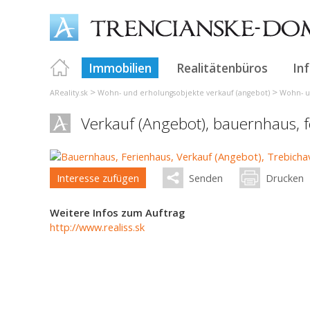
Immobilien
Realitätenbüros
In
>
>
AReality.sk
Wohn- und erholungsobjekte verkauf (angebot)
Wohn- u
Verkauf (Angebot), bauernhaus, 
Interesse zufügen
Senden
Drucken
Weitere Infos zum Auftrag
http://www.realiss.sk