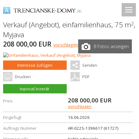
Verkauf (Angebot), einfamilienhaus, 75 m
,
2
Myjava
208 000,00 EUR
vorschlagen
8 Fotos anzeigen
Interesse zufügen
Senden
Drucken
PDF
topovať inzerát
208 000,00
EUR
Preis
vorschlagen
Eingefügt
16.06.2026
Auftrags Nummer
AR-022S-1396617 (61727)