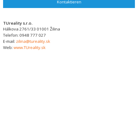
Kontaktieren
TUreality s.r.o.
Hálkova 2761/33
01001
Žilina
Telefon:
0948 777 027
E-mail:
zilina@tureality.sk
Web:
www.TUreality.sk