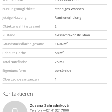
Wärmequelle
Kohle oder Holz
Nutzungsmöglichkeit
ständiges Wohnen
jetzige Nutzung
Familienerholung
Objektanzahl insgesamt
2
Zustand
Gessamrekonstruktion
2
Grundstücksfläche gesamt
1404 m
2
Bebaute Fläche
58 m
Total Nutzfläche
75 m3
Eigentumsform
persönlich
Obergschossanzanzahl
1
Kontaktieren
Zuzana Zahradniková
Telefon: +421413217800