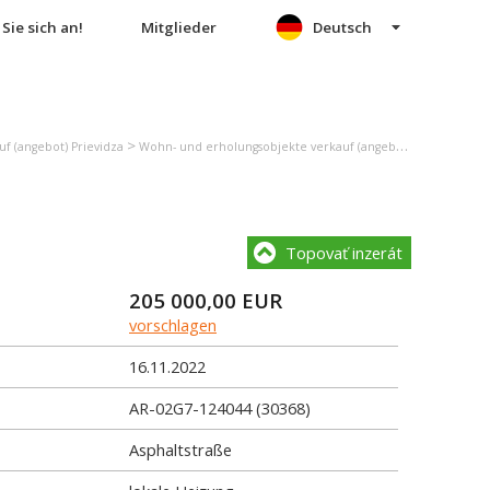
Sie sich an!
Mitglieder
Deutsch
>
>
f (angebot) Prievidza
Wohn- und erholungsobjekte verkauf (angebot) Pravenec
E
Topovať inzerát
205 000,00
EUR
vorschlagen
16.11.2022
AR-02G7-124044 (30368)
Asphaltstraße