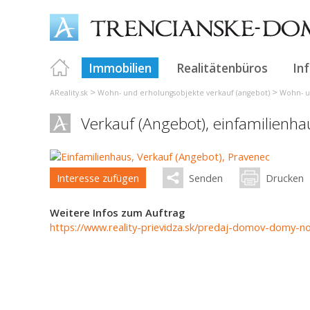
Immobilien
Realitätenbüros
In
>
>
AReality.sk
Wohn- und erholungsobjekte verkauf (angebot)
Wohn- u
Verkauf (Angebot), einfamilienh
Interesse zufügen
Senden
Drucken
Weitere Infos zum Auftrag