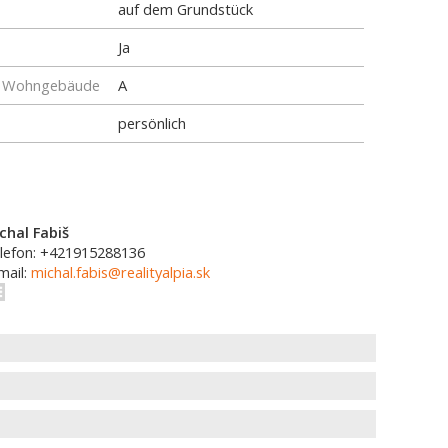
auf dem Grundstück
Ja
ür Wohngebäude
A
persönlich
chal Fabiš
lefon: +421915288136
mail:
michal.fabis@realityalpia.sk