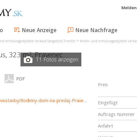
Melden 
fo
Neue Anzeige
Neue Nachfrage
>
nd erholungsobjekte verkauf (angebot) Trenčín
Wohn- und erholungsobjekte verkau
aus, 323 m
,
Pravenec
2
11 Fotos anzeigen
PDF
Preis
https://www.reality-prievidza.sk/predaj-domov-domy-novostavby/Rodinny-dom-na-predaj-Pravenec-30368/?utm_source=areality&utm_medium=xml&utm_term=30368&utm_content=dom&utm_campaign=portaly
Eingefügt
Auftrags Nummer
Anfahrt