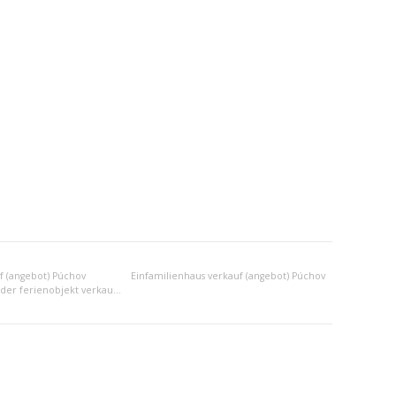
f (angebot) Púchov
Einfamilienhaus verkauf (angebot) Púchov
Anderes wohn- oder ferienobjekt verkauf (angebot) Púchov