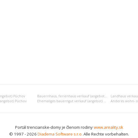
angebot) Púchov
Bauernhaus, ferienhaus verkauf (angebot) Púchov
Landhaus verkau
 (angebot) Púchov
Ehemaliges bauerngut verkauf (angebot) Púchov
Portál trencianske-domy je členom rodiny
www.areality.sk
© 1997 - 2026
Diadema Software s.r.o.
Alle Rechte vorbehalten.