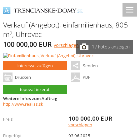
Verkauf (Angebot), einfamilienhaus, 805
m
,
Uhrovec
2
100 000,00 EUR
vorschlagen
17 Fotos anzeigen
Interesse zufügen
Senden
Drucken
PDF
topovať inzerát
Weitere Infos zum Auftrag
http://www.realiss.sk
100 000,00
EUR
Preis
vorschlagen
Eingefügt
03.06.2025