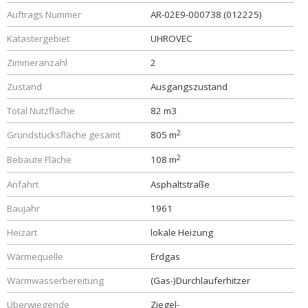
Auftrags Nummer
AR-02E9-000738 (012225)
Katastergebiet
UHROVEC
Zimmeranzahl
2
Zustand
Ausgangszustand
Total Nutzfläche
82 m3
2
Grundstücksfläche gesamt
805 m
2
Bebaute Fläche
108 m
Anfahrt
Asphaltstraße
Baujahr
1961
Heizart
lokale Heizung
Wärmequelle
Erdgas
Warmwasserbereitung
(Gas-)Durchlauferhitzer
Überwiegende
Ziegel-